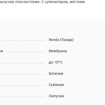
льгусное плоскостопие. С супинатором, жёстким
Panda (Панда)
ви
Мембрана
до -15°С
Ботинки
Съёмная
Липучки