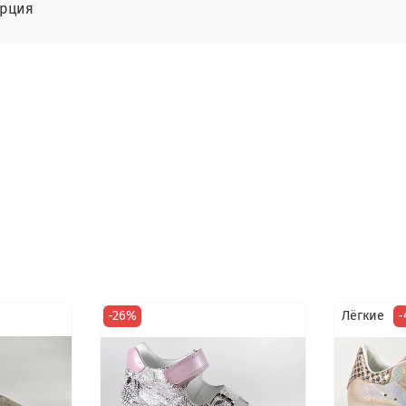
урция
-26%
Лёгкие
-