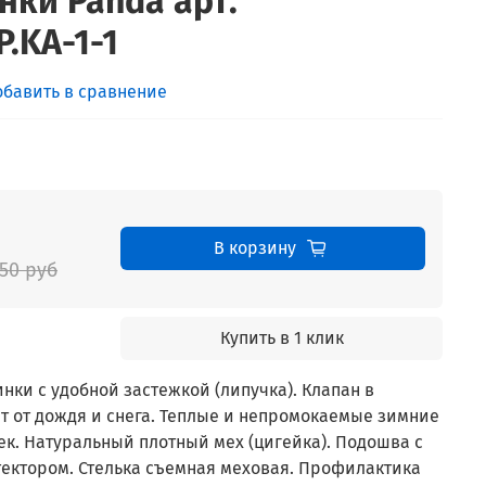
нки Panda арт.
P.KA-1-1
обавить в сравнение
В корзину
950 руб
Купить в 1 клик
ки с удобной застежкой (липучка). Клапан в
 от дождя и снега.
Теплые и непромокаемые зимние
ек. Н
атуральный плотный мех (цигейка).
Подошва с
тектором.
Стелька съемная меховая. Профилактика