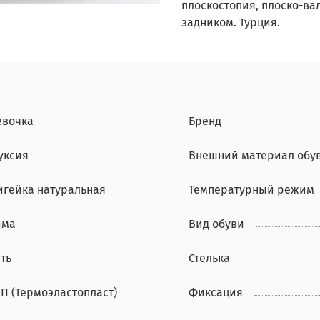
плоскостопия, плоско-ва
задником. Турция.
евочка
Бренд
уксия
Внешний материал обу
игейка натуральная
Температурный режим
има
Вид обуви
ть
Стелька
ЭП (Термоэластопласт)
Фиксация