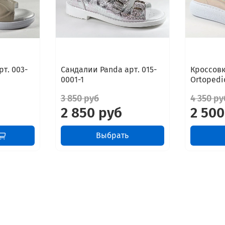
т. 003-
Сандалии Panda арт. 015-
Кроссов
0001-1
Ortopedic
3 850 руб
4 350 ру
2 850 руб
2 500
Выбрать