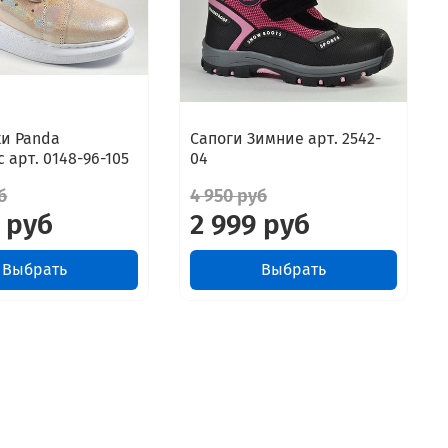
ки Panda
Сапоги Зимние арт. 2542-
 арт. 0148-96-105
04
б
4 950 руб
 руб
2 999 руб
Выбрать
Выбрать