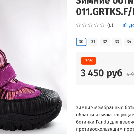
Зимние боти
011.GRTKS.F/
(0)
Д
30
31
32
33
34
-30%
3 450 руб
4 
Зимние мембранные ботин
области язычка защищает
ботинки Panda для девоч
противоскользящим про