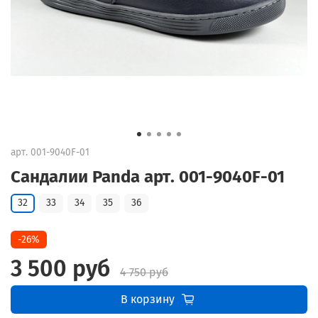
арт.
001-9040F-01
Сандалии Panda арт. 001-9040F-01
32
33
34
35
36
-26%
3 500 руб
4 750 руб
В корзину