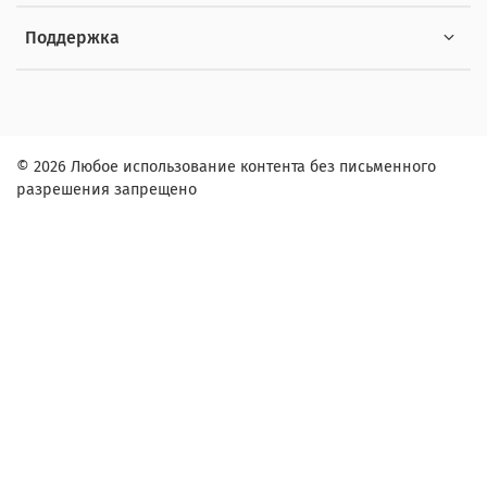
Поддержка
© 2026 Любое использование контента без письменного
разрешения запрещено
Заказ в один клик
Контактное лицо (ФИО):
Контактный телефон:
Адрес: