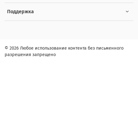
Поддержка
© 2026 Любое использование контента без письменного
разрешения запрещено
Заказ в один клик
Контактное лицо (ФИО):
Контактный телефон:
Адрес: