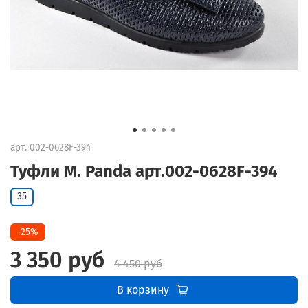
арт.
002-0628F-394
Туфли M. Panda арт.002-0628F-394
35
-25%
3 350 руб
4 450 руб
В корзину