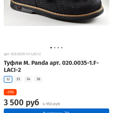
арт.
020.0035-1.F-LACI-2
Туфли M. Panda арт. 020.0035-1.F-
LACI-2
32
33
34
36
-29%
3 500 руб
4 950 руб