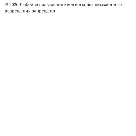
© 2026 Любое использование контента без письменного
разрешения запрещено
Заказ в один клик
Контактное лицо (ФИО):
Контактный телефон:
Адрес:
Согласие на обработку персональных данных
Настоящим подтверждаю, что я ознакомлен и согласен с
условиями
оферты и политики конфиденциальности
.