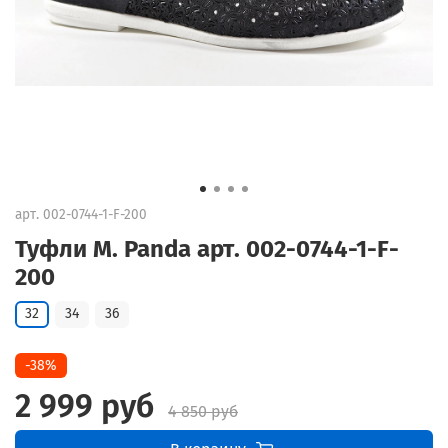
арт.
002-0744-1-F-200
Туфли M. Panda арт. 002-0744-1-F-
200
32
34
36
-38%
2 999 руб
4 850 руб