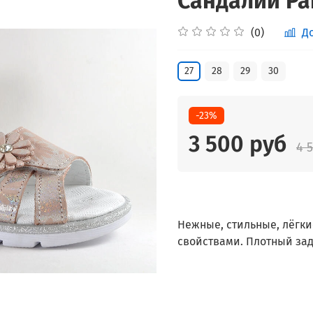
Сандалии Pan
(0)
Д
27
28
29
30
-23%
3 500 руб
4 
Нежные, стильные, лёгки
свойствами. Плотный за