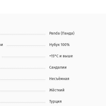
Panda (Панда)
ви
Нубук 100%
+15°С и выше
Сандалии
Несъёмная
Жёсткий
Турция