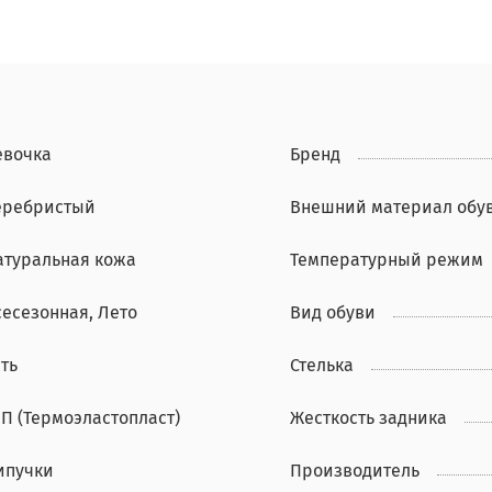
евочка
Бренд
еребристый
Внешний материал обу
атуральная кожа
Температурный режим
сесезонная, Лето
Вид обуви
ть
Стелька
ЭП (Термоэластопласт)
Жесткость задника
ипучки
Производитель