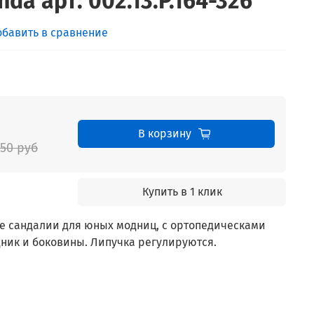
da арт. 002.13.P.164-326
обавить в сравнение
В корзину
550 руб
Купить в 1 клик
е сандалии для юных модниц, c ортопедическами
дник и боковины. Липучка регулируются.