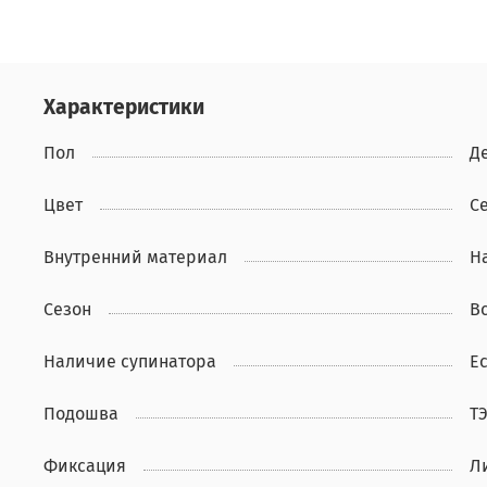
Характеристики
Пол
Д
Цвет
С
Внутренний материал
Н
Сезон
В
Наличие супинатора
Ес
Подошва
Т
Фиксация
Л