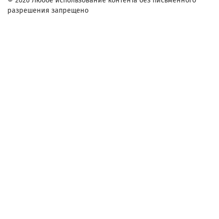
© 2026 Любое использование контента без письменного
разрешения запрещено
Заказ в один клик
Контактное лицо (ФИО):
Контактный телефон:
Адрес:
Согласие на обработку персональных данных
Настоящим подтверждаю, что я ознакомлен и согласен с
условиями
оферты и политики конфиденциальности
.
Комментарий: