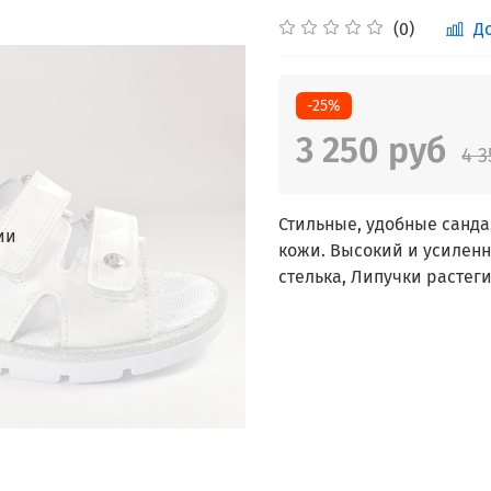
(0)
Д
-25%
3 250 руб
4 3
Стильные, удобные санда
ии
кожи. Высокий и усилен
стелька, Липучки растег