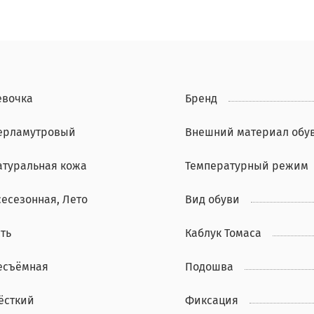
евочка
Бренд
ерламутровый
Внешний материал обу
атуральная кожа
Температурный режим
сесезонная, Лето
Вид обуви
ть
Каблук Томаса
есъёмная
Подошва
ёсткий
Фиксация