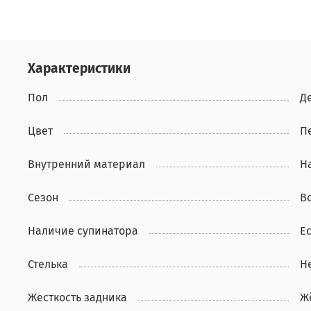
Характеристики
Пол
Д
Цвет
П
Внутренний материал
Н
Сезон
В
Наличие супинатора
Ес
Стелька
Н
Жесткость задника
Ж