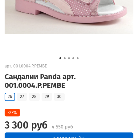
арт.
001.0004.P.PEMBE
Сандалии Panda арт.
001.0004.P.PEMBE
26
27
28
29
30
-27%
3 300 руб
4 550 руб