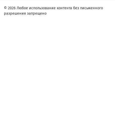
© 2026 Любое использование контента без письменного
разрешения запрещено
Заказ в один клик
Контактное лицо (ФИО):
Контактный телефон:
Адрес:
Согласие на обработку персональных данных
Настоящим подтверждаю, что я ознакомлен и согласен с
условиями
оферты и политики конфиденциальности
.