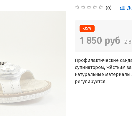
(0)
Д
-35%
1 850 руб
2 8
Профилактические санда
ии
супинатором, жёстким за
натуральные материалы.
регулируется.