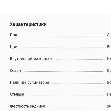
Характеристики
Пол
Д
Цвет
Б
Внутренний материал
Н
Сезон
В
Наличие супинатора
Ес
Стелька
Н
Жесткость задника
Ж