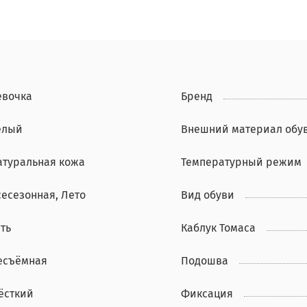
евочка
Бренд
елый
Внешний материал обу
атуральная кожа
Температурный режим
сесезонная, Лето
Вид обуви
ть
Каблук Томаса
есъёмная
Подошва
ёсткий
Фиксация