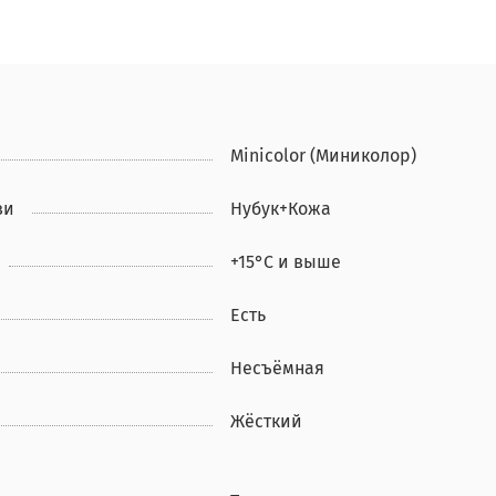
Minicolor (Миниколор)
ви
Нубук+Кожа
+15°С и выше
Есть
Несъёмная
Жёсткий