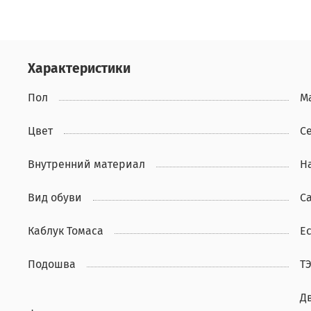
Характеристики
Пол
М
Цвет
С
Внутренний материал
Н
Вид обуви
С
Каблук Томаса
Ес
Подошва
Т
Д