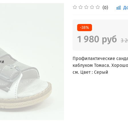
(0)
Д
-38%
1 980 руб
3 
Профилактические санда
ии
каблуком Томаса. Хорошо
см. Цвет : Серый