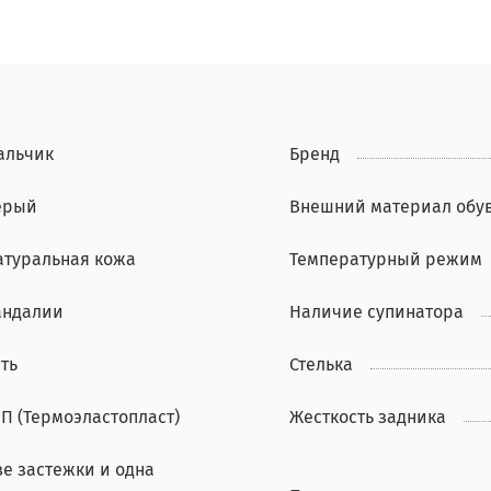
альчик
Бренд
ерый
Внешний материал обу
атуральная кожа
Температурный режим
андалии
Наличие супинатора
ть
Стелька
ЭП (Термоэластопласт)
Жесткость задника
ве застежки и одна