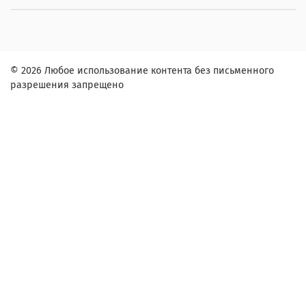
© 2026 Любое использование контента без письменного
разрешения запрещено
Заказ в один клик
Контактное лицо (ФИО):
Контактный телефон:
Адрес:
Согласие на обработку персональных данных