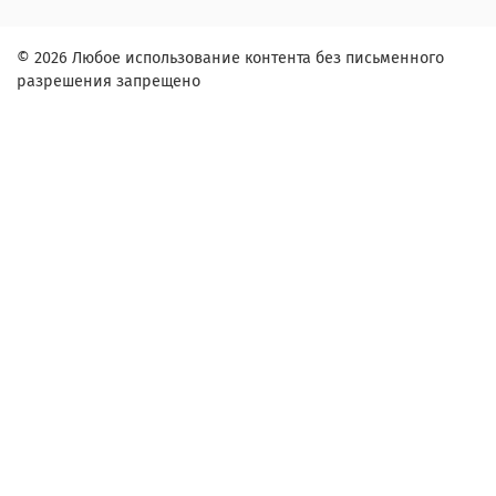
© 2026 Любое использование контента без письменного
разрешения запрещено
Заказ в один клик
Контактное лицо (ФИО):
Контактный телефон:
Адрес:
Согласие на обработку персональных данных
Настоящим подтверждаю, что я ознакомлен и согласен с
условиями
оферты и политики конфиденциальности
.