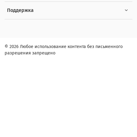
Поддержка
© 2026 Любое использование контента без письменного
разрешения запрещено
Заказ в один клик
Контактное лицо (ФИО):
Контактный телефон:
Адрес: