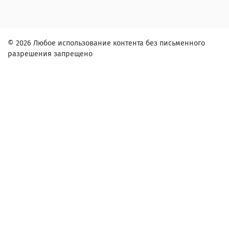
© 2026 Любое использование контента без письменного
разрешения запрещено
Заказ в один клик
Контактное лицо (ФИО):
Контактный телефон:
Адрес:
Согласие на обработку персональных данных
Настоящим подтверждаю, что я ознакомлен и согласен с