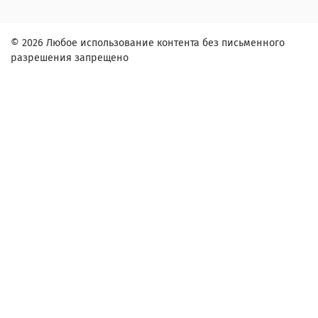
© 2026 Любое использование контента без письменного
разрешения запрещено
Заказ в один клик
Контактное лицо (ФИО):
Контактный телефон:
Адрес:
Согласие на обработку персональных данных
Настоящим подтверждаю, что я ознакомлен и согласен с
условиями
оферты и политики конфиденциальности
.