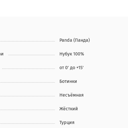
Panda (Панда)
ви
Нубук 100%
от 0' до +15'
Ботинки
Несъёмная
Жёсткий
Турция