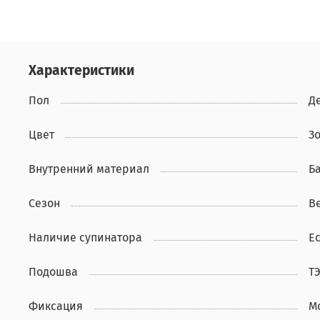
Характеристики
Пол
Д
Цвет
З
Внутренний материал
Б
Сезон
В
Наличие супинатора
Ес
Подошва
Т
Фиксация
М