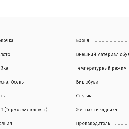
евочка
Бренд
олото
Внешний материал обу
айка
Температурный режим
есна, Осень
Вид обуви
ть
Стелька
ЭП (Термоэластопласт)
Жесткость задника
олния
Производитель