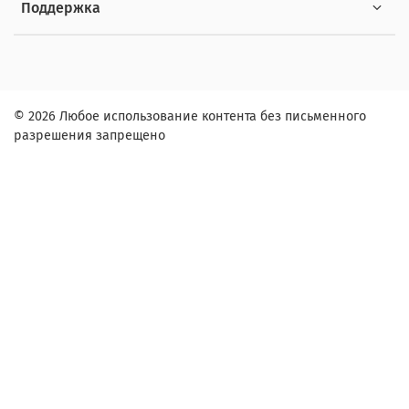
Поддержка
© 2026 Любое использование контента без письменного
разрешения запрещено
Заказ в один клик
Контактное лицо (ФИО):
Контактный телефон:
Адрес: