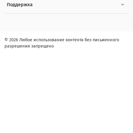
Поддержка
© 2026 Любое использование контента без письменного
разрешения запрещено
Заказ в один клик
Контактное лицо (ФИО):
Контактный телефон:
Адрес: